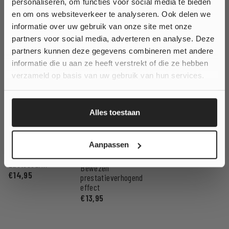
personaliseren, om functies voor social media te bieden
Wil je
10% korting
en om ons websiteverkeer te analyseren. Ook delen we
informatie over uw gebruik van onze site met onze
op jouw bestelling?
partners voor social media, adverteren en analyse. Deze
partners kunnen deze gegevens combineren met andere
informatie die u aan ze heeft verstrekt of die ze hebben
Ja, klinkt goed!
verzameld op basis van uw gebruik van hun services.
Nee, ik wil geen korting...
Bakeiwit
Creatine
Vitamine D3
Monohydraat
429
8
Alles toestaan
240 softgels
384
Waardering
25 µg per softgel
Eiwit om mee te
uit 5
bakken
Waardering
€
10,27
€
6,15
Aanpassen
100% creatine
uit 5
Suikervrij &
monohydraat
Lactosearm
Bewezen
€
14,95
prestatieverhogend
effect
€
13,95