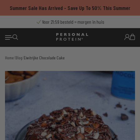
Ga
Summer Sale Has Arrived - Save Up To 50% This Summer
naar
de
9.4/10
Voor 21:59 besteld = morgen in huis
Thuisbezorgd met PostNL
Gratis verzending vanaf €55
uit 7500+ reviews
inhoud
Home
/
Blog
/
Eiwitrijke Chocolade Cake