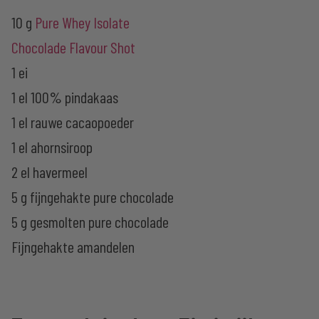
10 g
Pure Whey Isolate
Chocolade Flavour Shot
1 ei
1 el 100% pindakaas
1 el rauwe cacaopoeder
1 el ahornsiroop
2 el havermeel
5 g fijngehakte pure chocolade
5 g gesmolten pure chocolade
Fijngehakte amandelen