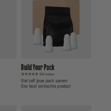
Build Your Pack
1547
Waardering
Stel zelf jouw pack samen
uit 5
Ons best verkochte product