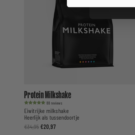
Protein Milkshake
88
Waardering
Eiwitrijke milkshake
uit 5
Heerlijk als tussendoortje
€
34,95
€
20,97