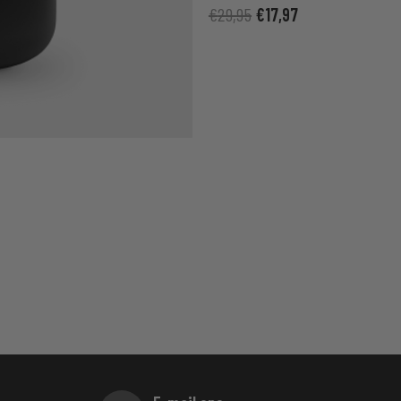
€
29,95
€
17,97