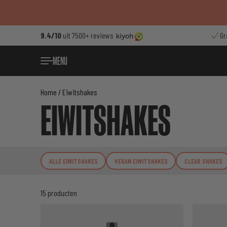
Ga
naar
de
9.4/10
uit 7500+ reviews
Gr
inhoud
MENU
Home
/ Eiwitshakes
EIWITSHAKES
ALLE EIWITSHAKES
VEGAN EIWITSHAKES
CLEAR SHAKES
15 producten