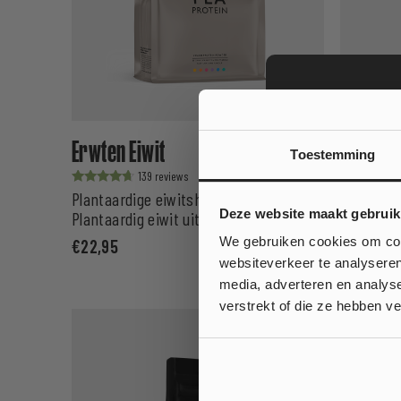
Erwten Eiwit
Diet Sh
Toestemming
139
Waardering
Waardering
Plantaardige eiwitshake
Maaltijd
Wil je
uit 5
uit 5
Deze website maakt gebruik
Plantaardig eiwit uit erwten
Maaltijd
gewichts
op jouw
We gebruiken cookies om cont
€
22,95
€
29,95
€
websiteverkeer te analyseren
media, adverteren en analys
Ja
verstrekt of die ze hebben v
Nee, ik