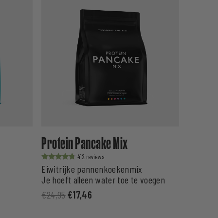
Protein Pancake Mix
412
Waardering
Eiwitrijke pannenkoekenmix
uit 5
Je hoeft alleen water toe te voegen
€
24,95
€
17,46