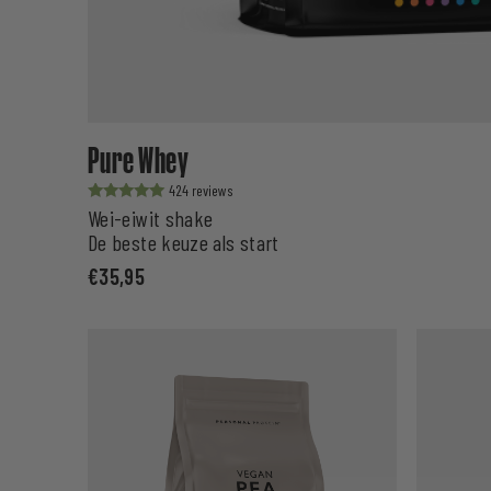
Pure Whey
424
Waardering
Wei-eiwit shake
uit 5
De beste keuze als start
€
35,95