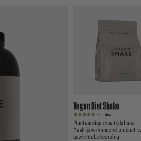
Vegan Diet Shake
52
Waardering
Plantaardige maaltijdshake
uit 5
Maaltijdvervangend product v
gewichtsbeheersing