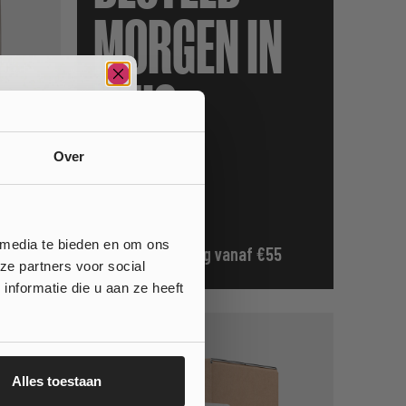
MORGEN IN
HUIS
Over
 media te bieden en om ons
Gratis verzending vanaf €55
ze partners voor social
nformatie die u aan ze heeft
Alles toestaan