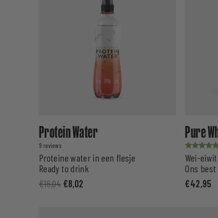
Protein Water
Pure Wh
9
Waardering
Proteine water in een flesje
Wei-eiwit
uit 5
Ready to drink
Ons best
€
16,04
€
8,02
€
42,95