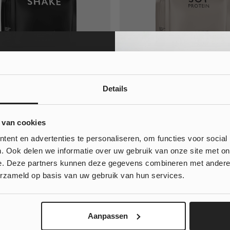
ake
Soja Eiwit
Details
192
262
Waardering
shake
Plantaardige eiwitshake
10% korting
uit 5
 van cookies
vervangend product voor
Plantaardig eiwit uit soja
beheersing
 bestelling?
ent en advertenties te personaliseren, om functies voor social
€
22,95
€
18,36
20,96
. Ook delen we informatie over uw gebruik van onze site met on
e. Deze partners kunnen deze gegevens combineren met andere i
, klinkt goed!
erzameld op basis van uw gebruik van hun services.
 wil geen korting...
Aanpassen