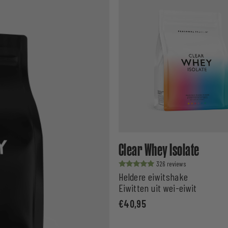
Clear Whey Isolate
326
Waardering
Heldere eiwitshake
uit 5
Eiwitten uit wei-eiwit
€
40,95