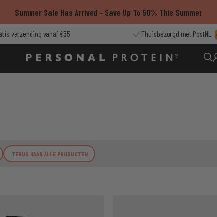
Summer Sale Has Arrived - Save Up To 50% This Summer
atis verzending vanaf €55
Thuisbezorgd met PostNL
TERUG NAAR ALLE PRODUCTEN