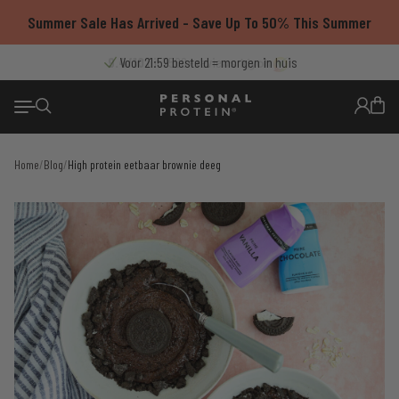
Ga
Summer Sale Has Arrived - Save Up To 50% This Summer
naar
de
9.4/10
Voor 21:59 besteld = morgen in huis
Thuisbezorgd met PostNL
Gratis verzending vanaf €55
uit 7500+ reviews
inhoud
Home
/
Blog
/
High protein eetbaar brownie deeg