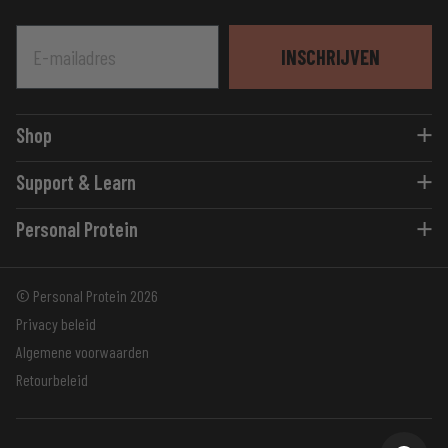
E-mailadres
INSCHRIJVEN
Shop
Eiwitshakes
Support & Learn
Flavour Shots
Blogs
Eiwitrepen
Personal Protein
Advies
Vitaminen
Over ons
Support
Pre- en Post-Workout
© Personal Protein 2026
Accessoires
Privacy beleid
Algemene voorwaarden
Retourbeleid