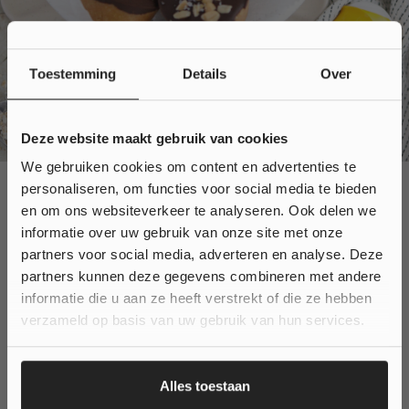
Toestemming
Details
Over
Deze website maakt gebruik van cookies
We gebruiken cookies om content en advertenties te
personaliseren, om functies voor social media te bieden
Wil je
10% korting
en om ons websiteverkeer te analyseren. Ook delen we
VERGELIJKBARE
informatie over uw gebruik van onze site met onze
op jouw bestelling?
partners voor social media, adverteren en analyse. Deze
partners kunnen deze gegevens combineren met andere
informatie die u aan ze heeft verstrekt of die ze hebben
Ja, klinkt goed!
PRODUCTEN
verzameld op basis van uw gebruik van hun services.
Nee, ik wil geen korting...
Alles toestaan