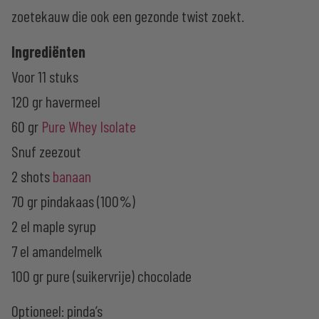
zoetekauw die ook een gezonde twist zoekt.
Ingrediënten
Voor 11 stuks
120 gr havermeel
60 gr
Pure Whey Isolate
Snuf zeezout
2 shots
banaan
70 gr pindakaas (100%)
2 el maple syrup
7 el amandelmelk
100 gr pure (suikervrije) chocolade
Optioneel: pinda’s