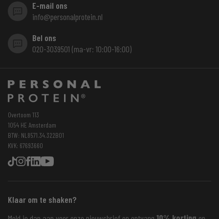
E-mail ons
info@personalprotein.nl
Bel ons
020-3039501 (ma-vr: 10:00-16:00)
Overtoom 113
1054 HE Amsterdam
BTW: NL8571.34.322B01
KVK: 67693660
Klaar om te shaken?
Meld je dan aan voor onze nieuwsbrief en ontvang
10% korting
op