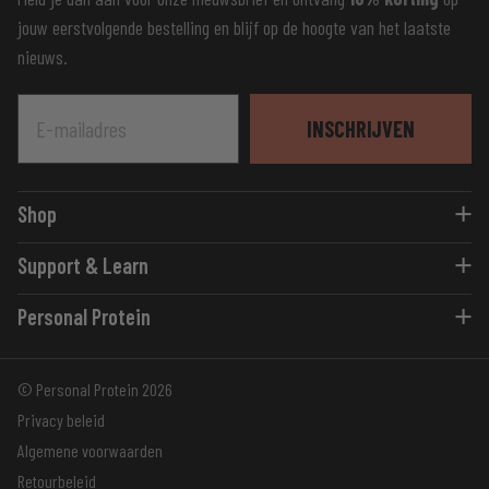
jouw eerstvolgende bestelling en blijf op de hoogte van het laatste
nieuws.
E-mailadres
INSCHRIJVEN
Shop
Eiwitshakes
Support & Learn
Flavour Shots
Blogs
Eiwitrepen
Personal Protein
Advies
Vitaminen
Over ons
Support
Pre- en Post-Workout
© Personal Protein 2026
Accessoires
Privacy beleid
Algemene voorwaarden
Retourbeleid