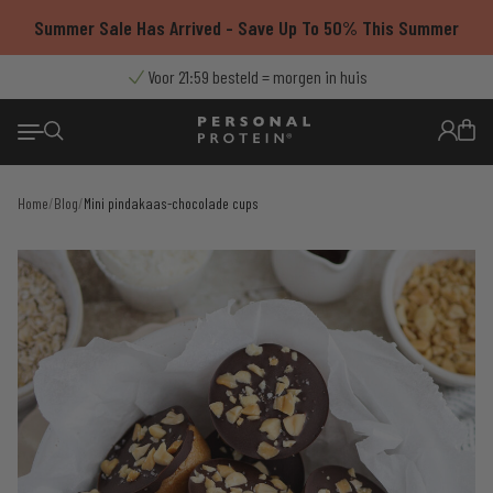
Ga
Summer Sale Has Arrived - Save Up To 50% This Summer
naar
de
9.4/10
Voor 21:59 besteld = morgen in huis
Thuisbezorgd met PostNL
Gratis verzending vanaf €55
uit 7500+ reviews
inhoud
Home
/
Blog
/
Mini pindakaas-chocolade cups