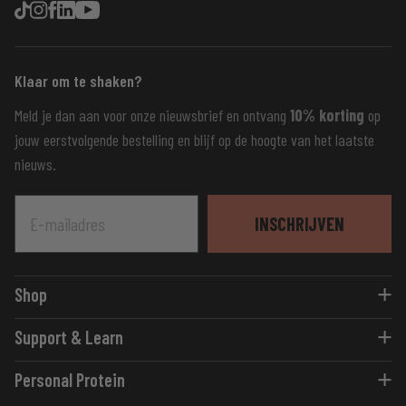
Klaar om te shaken?
Meld je dan aan voor onze nieuwsbrief en ontvang
10% korting
op
jouw eerstvolgende bestelling en blijf op de hoogte van het laatste
nieuws.
E-mailadres
INSCHRIJVEN
Shop
Eiwitshakes
Support & Learn
Flavour Shots
Blogs
Eiwitrepen
Personal Protein
Advies
Vitaminen