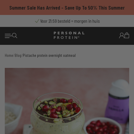
Ga
Summer Sale Has Arrived - Save Up To 50% This Summer
naar
de
9.4/10
Voor 21:59 besteld = morgen in huis
Thuisbezorgd met PostNL
Gratis verzending vanaf €55
uit 7500+ reviews
inhoud
Home
/
Blog
/
Pistache protein overnight oatmeal