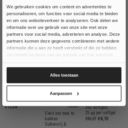
VERGELIJKBARE
We gebruiken cookies om content en advertenties te
personaliseren, om functies voor social media te bieden
PRODUCTEN
Wil je
10% korting
en om ons websiteverkeer te analyseren. Ook delen we
informatie over uw gebruik van onze site met onze
op jouw bestelling?
partners voor social media, adverteren en analyse. Deze
partners kunnen deze gegevens combineren met andere
informatie die u aan ze heeft verstrekt of die ze hebben
Ja, klinkt goed!
verzameld op basis van uw gebruik van hun services.
Nee, ik wil geen korting...
Alles toestaan
Creatine 500 gram
Bakeiwit
Vitamine D3
Aanpassen
2
429
8
€
13,08
240 softgels
Waardering
Waardering
25 µg per softgel
uit 5
Eiwit om mee te
uit 5
bakken
€
10,27
€
6,15
Suikervrij &