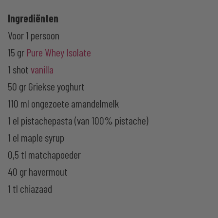
Ingrediënten
Voor 1 persoon
15 gr
Pure Whey Isolate
1 shot
vanilla
50 gr Griekse yoghurt
110 ml ongezoete amandelmelk
1 el pistachepasta (van 100% pistache)
1 el maple syrup
0,5 tl matchapoeder
40 gr havermout
1 tl chiazaad