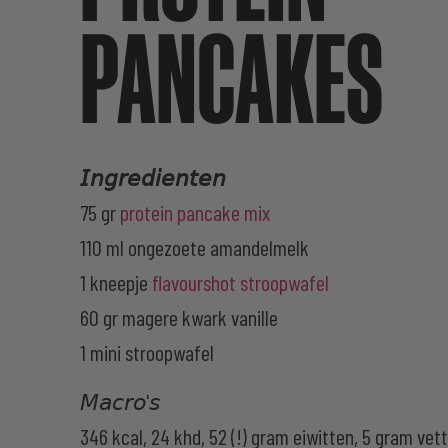
PANCAKES
𝘐𝘯𝘨𝘳𝘦𝘥𝘪𝘦𝘯𝘵𝘦𝘯
75 gr
protein pancake mix
110 ml ongezoete amandelmelk
1 kneepje
flavourshot stroopwafel
60 gr magere kwark vanille
1 mini stroopwafel
𝘔𝘢𝘤𝘳𝘰'𝘴
346 kcal, 24 khd, 52 (!) gram eiwitten, 5 gram vet