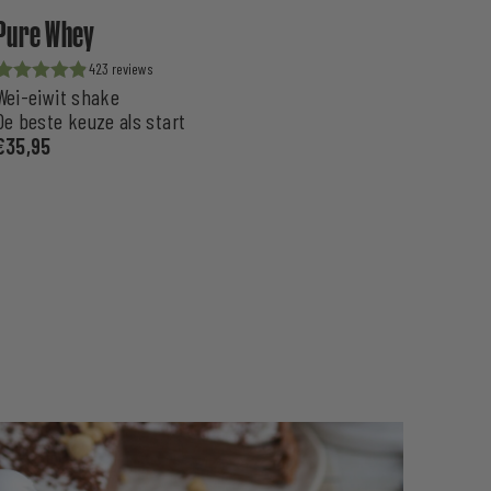
Pure Whey
423
Wei-eiwit shake
Waardering
uit 5
De beste keuze als start
€
35,95