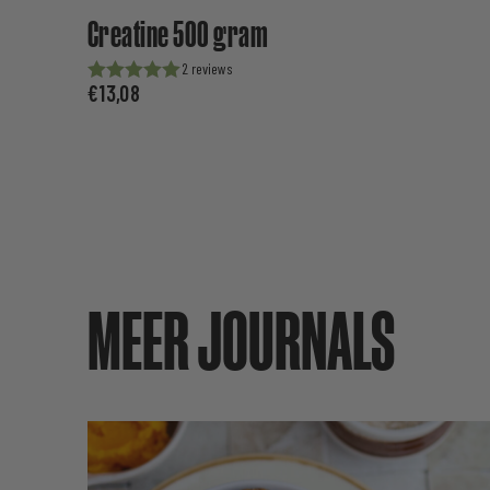
Creatine 500 gram
2
€
13,08
Waardering
uit 5
MEER JOURNALS