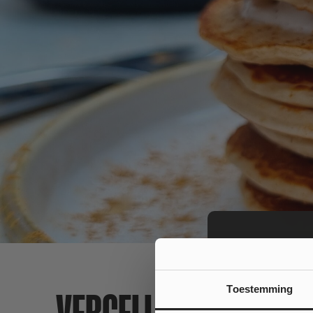
Toestemming
VERGELIJKBARE PRO