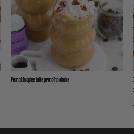
Pumpkin spice latte proteïne shake