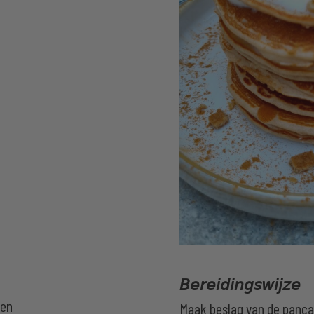
𝘉𝘦𝘳𝘦𝘪𝘥𝘪𝘯𝘨𝘴𝘸𝘪𝘫𝘻𝘦
ten
Maak beslag van de panca