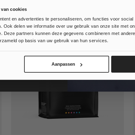
10% korting
 van cookies
 bestelling?
ent en advertenties te personaliseren, om functies voor social
. Ook delen we informatie over uw gebruik van onze site met on
e. Deze partners kunnen deze gegevens combineren met andere i
, klinkt goed!
erzameld op basis van uw gebruik van hun services.
 wil geen korting...
Aanpassen