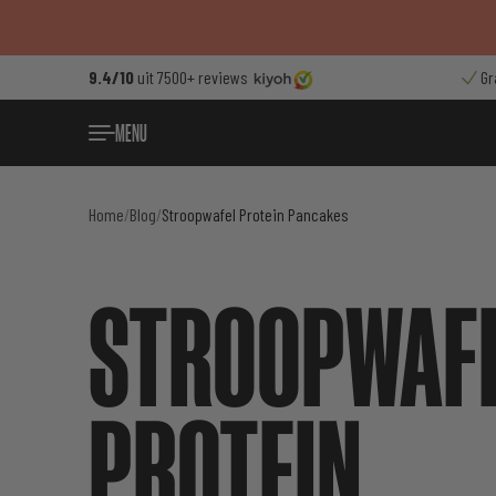
Ga
naar
de
9.4/10
uit 7500+ reviews
Gr
inhoud
MENU
Home
/
Blog
/
Stroopwafel Protein Pancakes
STROOPWAF
PROTEIN