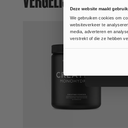
Wil je
Deze website maakt gebruik
op jouw
We gebruiken cookies om cont
websiteverkeer te analyseren
media, adverteren en analys
Ja
verstrekt of die ze hebben v
Nee, ik