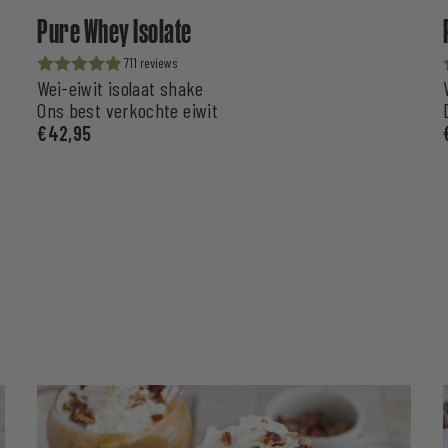
Pure Whey Isolate
711
Wei-eiwit isolaat shake
Waardering
uit 5
Ons best verkochte eiwit
€
42,95