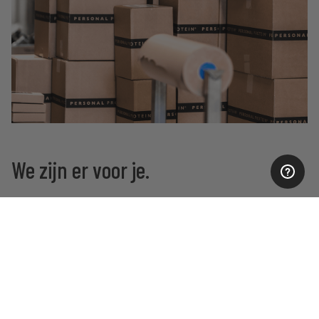
We zijn er voor je.
Wij vinden dat jij zelf bewust moet kiezen voor de
nutrition die bij jou past. We zorgen ervoor dat jij
weet wat goed voor je is én hoe je het gebruikt.
Volledig afhankelijk van jouw persoonlijke doelen &
levensstijl.