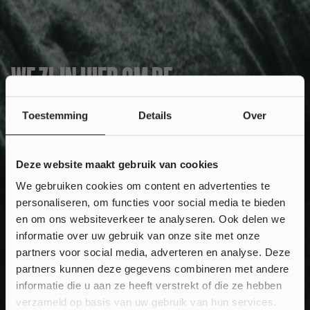
WE ZIJN HIER OM DE
GEBRUIKS
Toestemming
Details
Over
STANDAARD VAN
Deze website maakt gebruik van cookies
NUTRITION TE
We gebruiken cookies om content en advertenties te
personaliseren, om functies voor social media te bieden
VERLEGGEN.
Wil je
10% korting
en om ons websiteverkeer te analyseren. Ook delen we
informatie over uw gebruik van onze site met onze
op jouw bestelling?
partners voor social media, adverteren en analyse. Deze
partners kunnen deze gegevens combineren met andere
informatie die u aan ze heeft verstrekt of die ze hebben
Ja, klinkt goed!
verzameld op basis van uw gebruik van hun services.