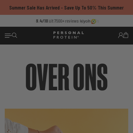
Ga
Summer Sale Has Arrived - Save Up To 50% This Summer
naar
de
9.4/10
Voor 21:59 besteld = morgen in huis
Thuisbezorgd met PostNL
Gratis verzending vanaf €55
uit 7500+ reviews
inhoud
OVER ONS