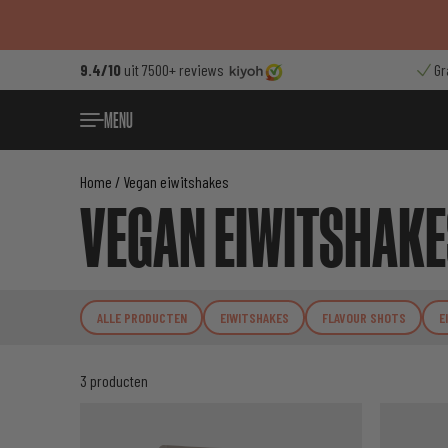
Ga
naar
de
9.4/10
uit 7500+ reviews
Gr
inhoud
MENU
Home
/ Vegan eiwitshakes
VEGAN EIWITSHAKE
ALLE PRODUCTEN
EIWITSHAKES
FLAVOUR SHOTS
E
3 producten