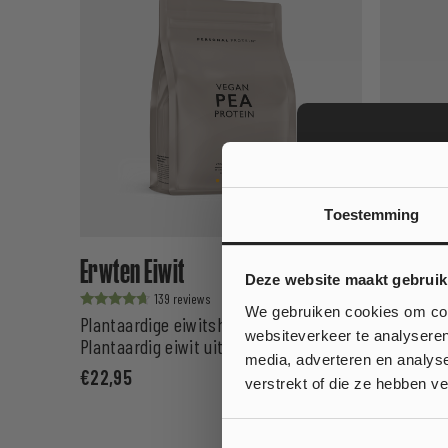
Toestemming
Erwten Eiwit
Soja Eiw
Wil je
Deze website maakt gebruik
139
op jouw
We gebruiken cookies om cont
Waardering
Waardering
Plantaardige eiwitshake
Plantaard
uit 5
uit 5
websiteverkeer te analyseren
Plantaardig eiwit uit erwten
Plantaard
media, adverteren en analys
€
22,95
€
22,95
€
Ja
verstrekt of die ze hebben v
Nee, ik