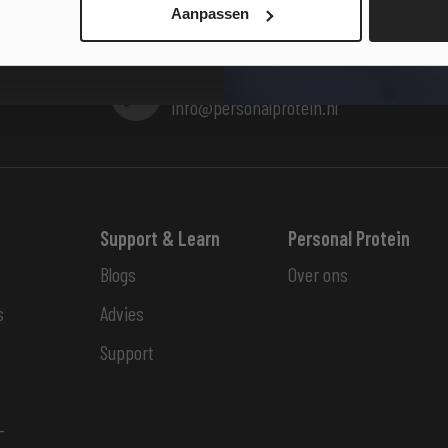
Aanpassen
E-mail ons
info@personalprotein.nl
Support & Learn
Personal Protein
Blogs
Over ons
s
Advies
Support
-