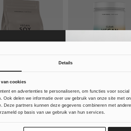
Details
it
Clear Vegan Protein
10% korting
 van cookies
262
205
 bestelling?
ent en advertenties te personaliseren, om functies voor social
Waardering
ige eiwitshake
Heldere vegan eiwitshake
uit 5
. Ook delen we informatie over uw gebruik van onze site met on
ig eiwit uit soja
Plantaardig eiwit uit erwten
e. Deze partners kunnen deze gegevens combineren met andere i
18,36
€
19,95
€
11,97
, klinkt goed!
erzameld op basis van uw gebruik van hun services.
 wil geen korting...