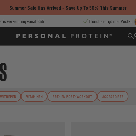
Summer Sale Has Arrived - Save Up To 50% This Summer
atis verzending vanaf €55
Thuisbezorgd met PostNL
S
IWITREPEN
VITAMINEN
PRE- EN POST-WORKOUT
ACCESSOIRES