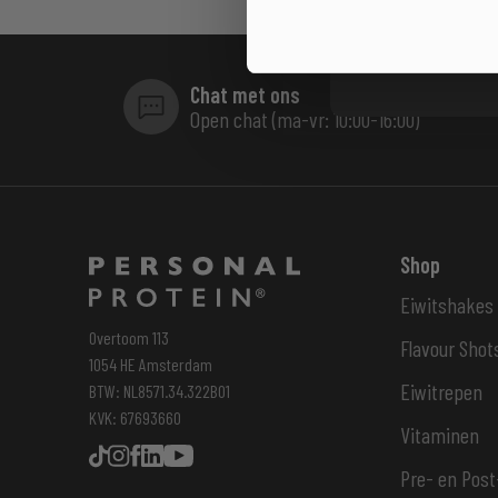
Chat met ons
Open chat (ma-vr: 10:00-16:00)
Shop
Eiwitshakes
Overtoom 113
Flavour Shot
1054 HE Amsterdam
Eiwitrepen
BTW: NL8571.34.322B01
KVK: 67693660
Vitaminen
Pre- en Post