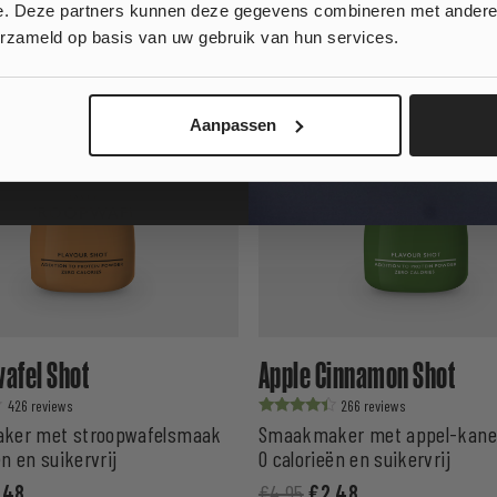
e. Deze partners kunnen deze gegevens combineren met andere i
, klinkt goed!
KORTING
erzameld op basis van uw gebruik van hun services.
 wil geen korting...
Aanpassen
afel Shot
Apple Cinnamon Shot
426
266
Waardering
ker met stroopwafelsmaak
Smaakmaker met appel-kan
uit 5
ën en suikervrij
0 calorieën en suikervrij
,48
€
4,95
€
2,48