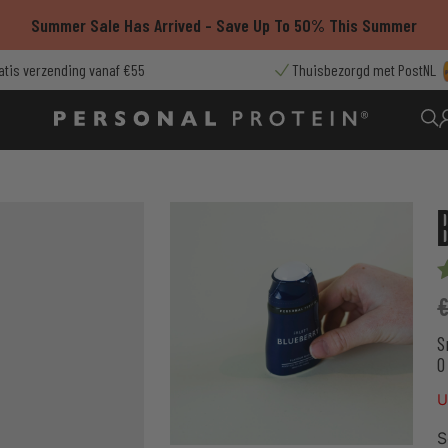
Summer Sale Has Arrived - Save Up To 50% This Summer
atis verzending vanaf €55
Thuisbezorgd met PostNL
W
o
g
S
o
0
k
U
S