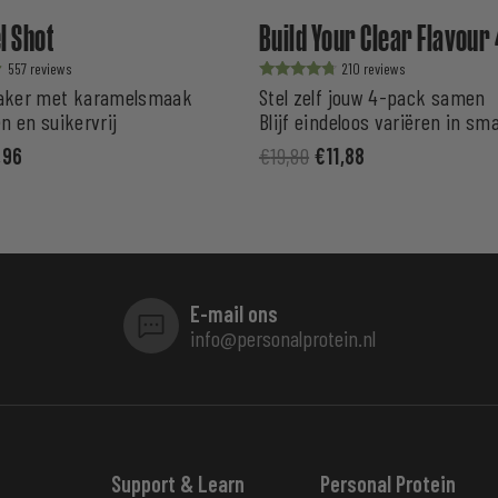
 Shot
Build Your Clear Flavour
557
210
Waardering
ker met karamelsmaak
Stel zelf jouw 4-pack samen
uit 5
ën en suikervrij
Blijf eindeloos variëren in sm
,96
€
19,80
€
11,88
E-mail ons
info@personalprotein.nl
Support & Learn
Personal Protein