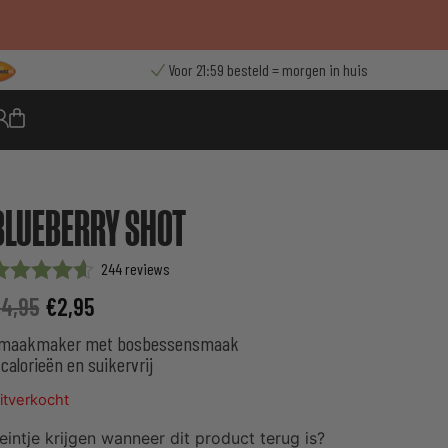
Voor 21:59 besteld = morgen in huis
BLUEBERRY SHOT
244
aardering
€
4,95
€
2,95
p 5
ebaseerd
maakmaker met bosbessensmaak
p
 calorieën en suikervrij
lantbeoordelingen
itverkocht
eintje krijgen wanneer dit product terug is?