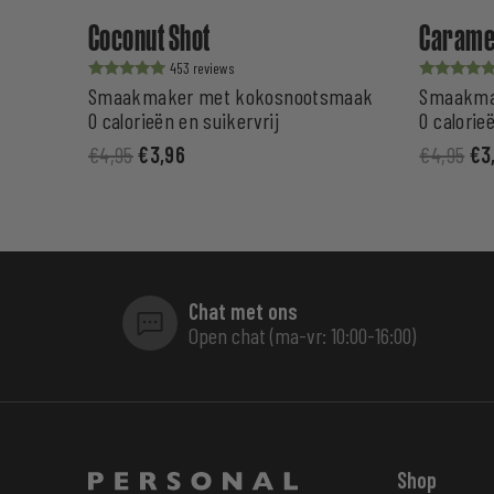
Coconut Shot
Caramel
453
Waardering
Waardering
Smaakmaker met kokosnootsmaak
Smaakma
uit 5
uit 5
0 calorieën en suikervrij
0 calorie
€
4,95
€
3,96
€
4,95
€
3
Chat met ons
Open chat (ma-vr: 10:00-16:00)
Shop