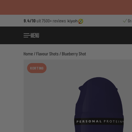
Ga
naar
de
9.4/10
uit 7500+ reviews
Gr
inhoud
MENU
Home
/
Flavour Shots
/ Blueberry Shot
KORTING