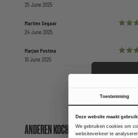
25 June 2025
Martien Segaar
4 out of
24 June 2025
Marjan Postma
5 out of
10 June 2025
Toestemming
Wil je
Deze website maakt gebruik
op jouw
ANDEREN KOCHTEN OOK
We gebruiken cookies om cont
websiteverkeer te analyseren