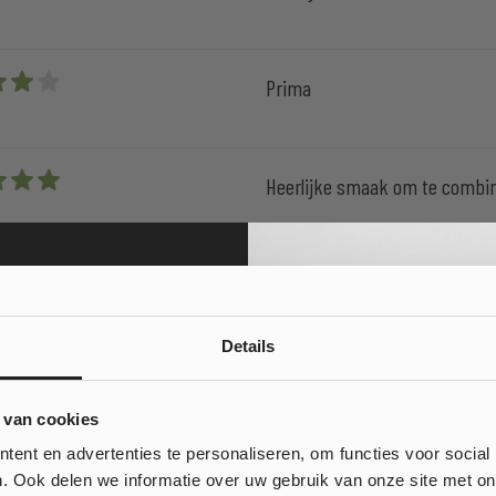
Prima
 5 stars
Heerlijke smaak om te combi
 5 stars
MEER REVIEWS LADEN
Details
10% korting
 van cookies
 bestelling?
ent en advertenties te personaliseren, om functies voor social
. Ook delen we informatie over uw gebruik van onze site met on