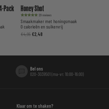
 4-Pack
Honey Shot
29
Waardering
Smaakmaker met honingsmaak
uit 5
aak
0 calorieën en suikervrij
€
4,95
€
2,48
Bel ons
020-3039501 (ma-vr: 10:00-16:00)
Klaar om te shaken?