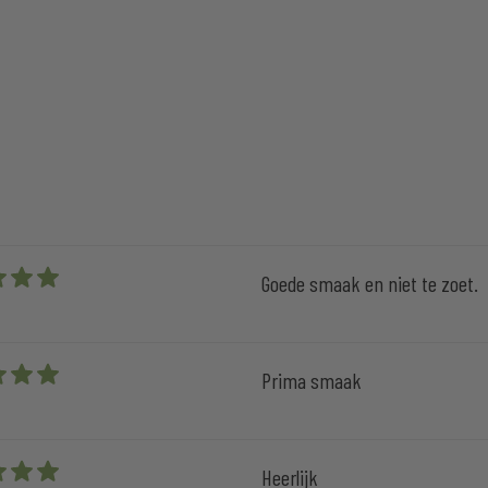
Goede smaak en niet te zoet.
 5 stars
Prima smaak
 5 stars
Heerlijk
 5 stars