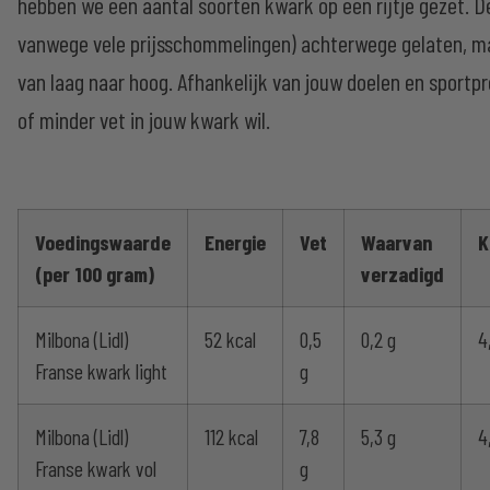
hebben we een aantal soorten kwark op een rijtje gezet. D
vanwege vele prijsschommelingen) achterwege gelaten, ma
van laag naar hoog. Afhankelijk van jouw doelen en sportpre
of minder vet in jouw kwark wil.
Voedingswaarde
Energie
Vet
Waarvan
K
(per 100 gram)
verzadigd
Milbona (Lidl)
52 kcal
0,5
0,2 g
4
Franse kwark light
g
Milbona (Lidl)
112 kcal
7,8
5,3 g
4
Franse kwark vol
g