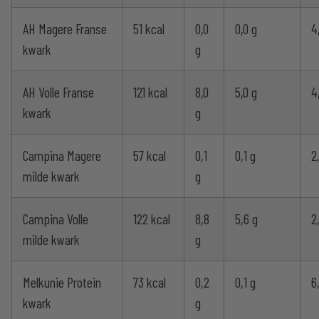
AH Magere Franse
51 kcal
0,0
0,0 g
4
kwark
g
AH Volle Franse
121 kcal
8,0
5,0 g
4
kwark
g
Campina Magere
57 kcal
0,1
0,1 g
2
milde kwark
g
Campina Volle
122 kcal
8,8
5,6 g
2
milde kwark
g
Melkunie Protein
73 kcal
0,2
0,1 g
6
kwark
g