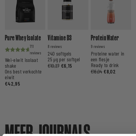
Pure Whey Isolate
Vitamine D3
Protein Water
711
8
9
240 softgels
Proteine water in
Waardering
25 µg per softgel
een flesje
Wei-eiwit isolaat
uit 5
Ready to drink
shake
€
10,27
€
6,15
Ons best verkochte
€
16,04
€
8,02
eiwit
€
42,95
MEER JOURNALS