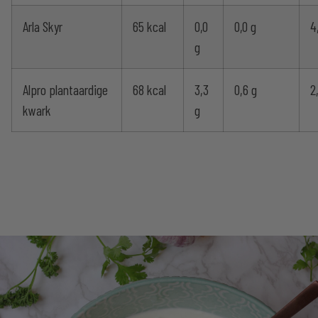
Arla Skyr
65 kcal
0,0
0,0 g
4
g
Alpro plantaardige
68 kcal
3,3
0,6 g
2
kwark
g