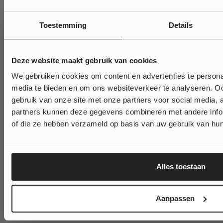
Toestemming
Details
Deze website maakt gebruik van cookies
We gebruiken cookies om content en advertenties te personal
Wil je
10% kort
media te bieden en om ons websiteverkeer te analyseren. Oo
op jouw bestell
gebruik van onze site met onze partners voor social media,
partners kunnen deze gegevens combineren met andere inform
of die ze hebben verzameld op basis van uw gebruik van hun
Ja, klinkt goed!
Nee, ik wil geen korting...
Alles toestaan
Pompoen proteïne balletjes
Maak kennis met deze heerlijke pompoen proteïne balletjes – de perfecte
Aanpassen
snack met warme herfstsmaken en een eiwitkick voor elk moment van de
dag! 🎃🍂