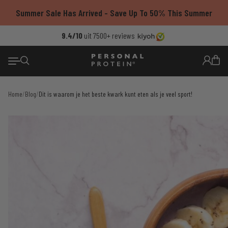
Ga
Summer Sale Has Arrived - Save Up To 50% This Summer
naar
de
9.4/10
Voor 21:59 besteld = morgen in huis
Thuisbezorgd met PostNL
Gratis verzending vanaf €55
uit 7500+ reviews
inhoud
Home
/
Blog
/
Dit is waarom je het beste kwark kunt eten als je veel sport!