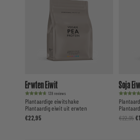
Erwten Eiwit
Soja Eiw
139
Waardering
Waardering
Plantaardige eiwitshake
Plantaard
uit 5
uit 5
Plantaardig eiwit uit erwten
Plantaard
€
22,95
€
22,95
€