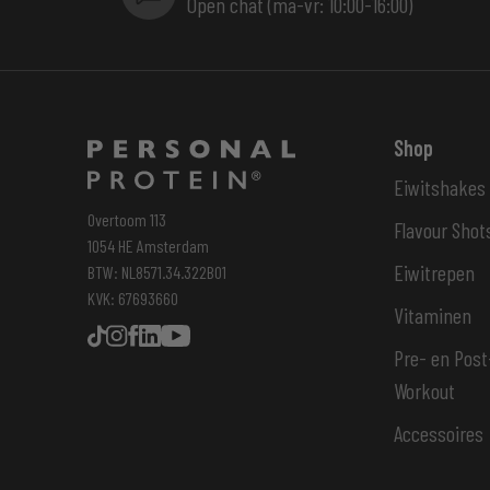
Open chat (ma-vr: 10:00-16:00)
Shop
Eiwitshakes
Overtoom 113
Flavour Shot
1054 HE Amsterdam
Eiwitrepen
BTW: NL8571.34.322B01
KVK: 67693660
Vitaminen
Pre- en Post
Workout
Accessoires