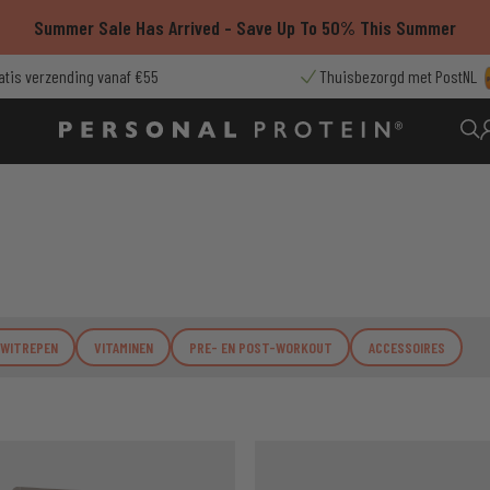
Summer Sale Has Arrived - Save Up To 50% This Summer
atis verzending vanaf €55
Thuisbezorgd met PostNL
IWITREPEN
VITAMINEN
PRE- EN POST-WORKOUT
ACCESSOIRES