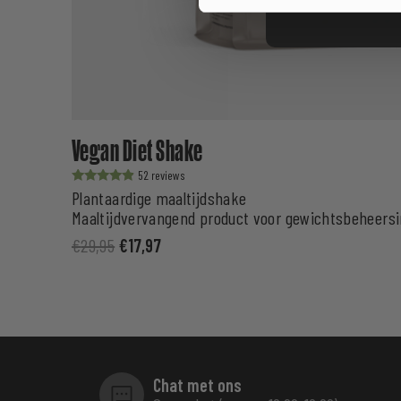
Vegan Diet Shake
52
Waardering
Plantaardige maaltijdshake
uit 5
Maaltijdvervangend product voor gewichtsbeheers
€
29,95
€
17,97
Chat met ons