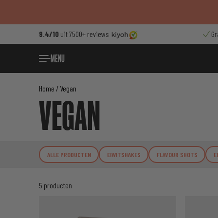
Ga
naar
de
9.4/10
uit 7500+ reviews
Gr
inhoud
MENU
Home
/ Vegan
VEGAN
ALLE PRODUCTEN
EIWITSHAKES
FLAVOUR SHOTS
E
5 producten