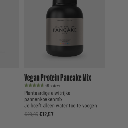
Vegan Protein Pancake Mix
46
Waardering
Plantaardige eiwitrijke
uit 5
pannenkoekenmix
Je hoeft alleen water toe te voegen
€
20,95
€
12,57