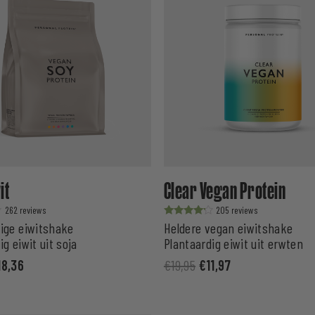
it
Clear Vegan Protein
262
205
Waardering
ige eiwitshake
Heldere vegan eiwitshake
uit 5
ig eiwit uit soja
Plantaardig eiwit uit erwten
18,36
€
19,95
€
11,97