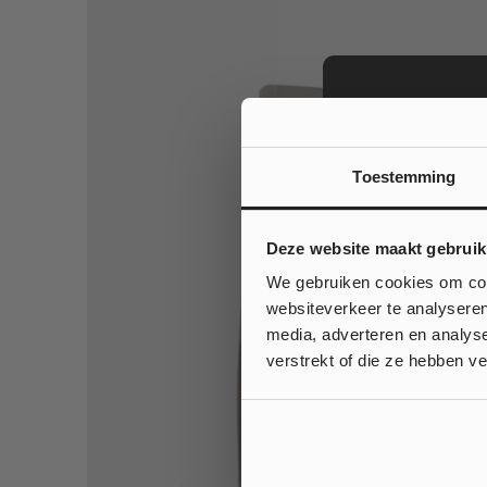
Toestemming
Wil je
Deze website maakt gebruik
op jouw
We gebruiken cookies om cont
websiteverkeer te analyseren
media, adverteren en analys
Ja
verstrekt of die ze hebben v
Nee, ik