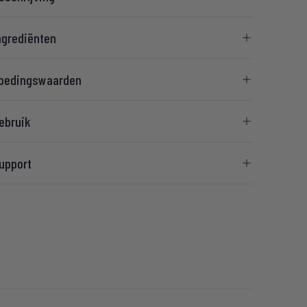
ngrediënten
oedingswaarden
ebruik
upport