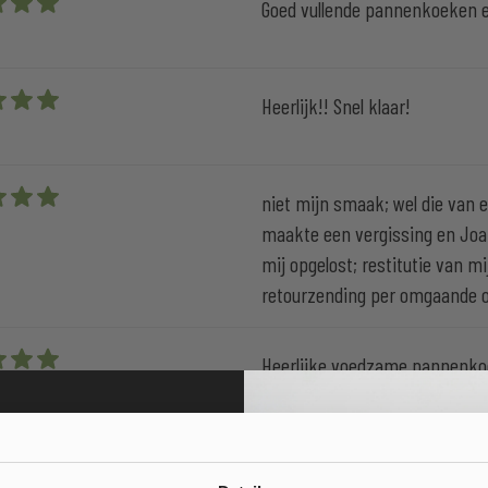
Goed vullende pannenkoeken e
 5 stars
Heerlijk!! Snel klaar!
 5 stars
niet mijn smaak; wel die van e
 5 stars
maakte een vergissing en Joan
mij opgelost; restitutie van 
retourzending per omgaande o
Heerlijke voedzame pannenk
 5 stars
Dit is echt een feestje
 5 stars