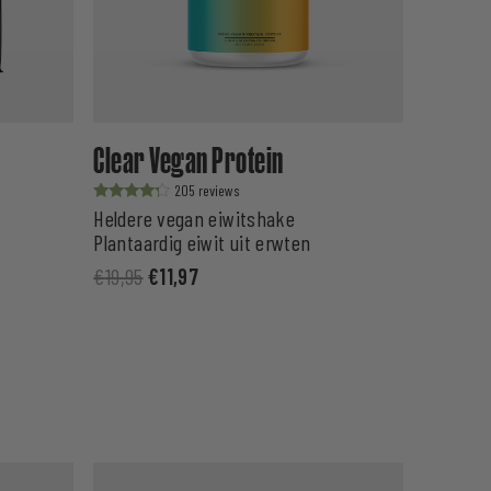
Clear Vegan Protein
205
Waardering
Heldere vegan eiwitshake
uit 5
Plantaardig eiwit uit erwten
€
19,95
€
11,97