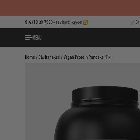
Ga
naar
de
9.4/10
uit 7500+ reviews
Gr
inhoud
MENU
Home
/
Eiwitshakes
/ Vegan Protein Pancake Mix