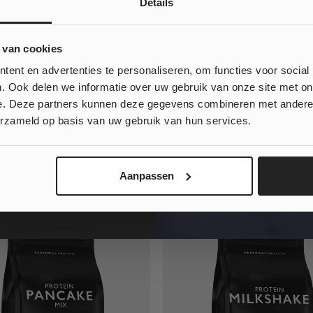
Details
10% korting
 van cookies
MEER REVIEWS LADEN
 bestelling?
ent en advertenties te personaliseren, om functies voor social
. Ook delen we informatie over uw gebruik van onze site met on
e. Deze partners kunnen deze gegevens combineren met andere i
, klinkt goed!
erzameld op basis van uw gebruik van hun services.
 wil geen korting...
Aanpassen