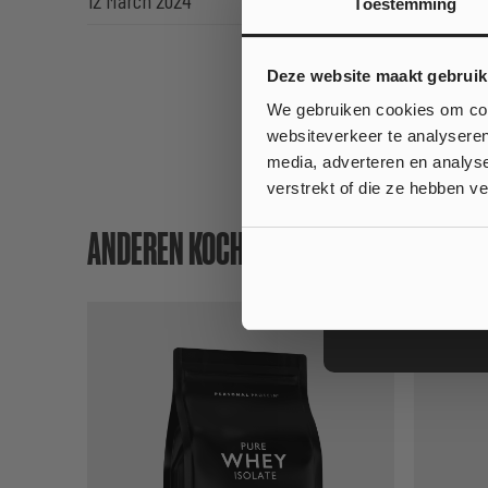
12 March 2024
Toestemming
Wil je
Deze website maakt gebruik
op jouw
We gebruiken cookies om cont
websiteverkeer te analyseren
media, adverteren en analys
Ja
verstrekt of die ze hebben v
ANDEREN KOCHTEN OOK
Nee, ik