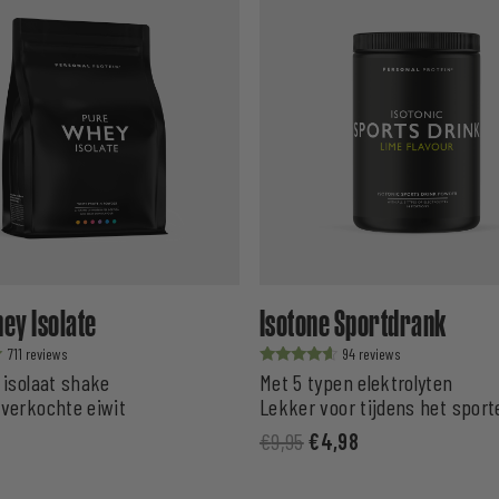
ey Isolate
Isotone Sportdrank
711
94
Waardering
 isolaat shake
Met 5 typen elektrolyten
uit 5
 verkochte eiwit
Lekker voor tijdens het sport
€
9,95
€
4,98