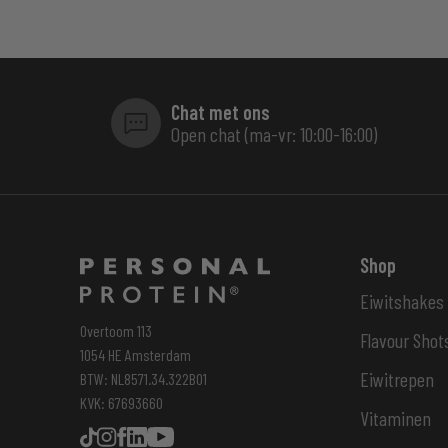
Chat met ons
Open chat (ma-vr: 10:00-16:00)
Shop
Eiwitshakes
Overtoom 113
Flavour Shot
1054 HE Amsterdam
Eiwitrepen
BTW: NL8571.34.322B01
KVK: 67693660
Vitaminen