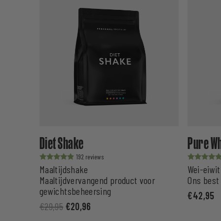
Diet Shake
Pure Wh
192
Waardering
Waardering
Maaltijdshake
Wei-eiwit
uit 5
uit 5
Maaltijdvervangend product voor
Ons best
gewichtsbeheersing
€
42,95
€
29,95
€
20,96