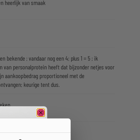
n heerlijk van smaak
en bekende ; vandaar nog een 4; plus 1 = 5 ; ik
 van personalprotein heeft dat bijzonder netjes voor
mijn aankoopbedrag proportioneel met de
ntvangen; keurige tent dus.
oeken