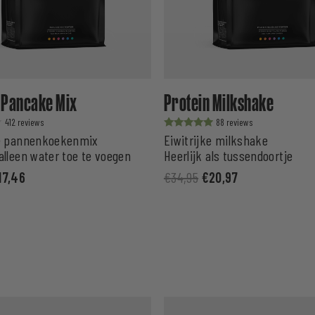
 Pancake Mix
Protein Milkshake
412
88
Waardering
ke pannenkoekenmix
Eiwitrijke milkshake
uit 5
alleen water toe te voegen
Heerlijk als tussendoortje
17,46
€
34,95
€
20,97