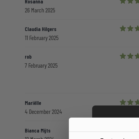
Rosanna
5 out of
26 March 2025
Claudia Hilgers
5 out of
11 February 2025
rob
5 out of
7 February 2025
Mariëlle
5 out of
4 December 2024
Bianca Mijts
5 out of