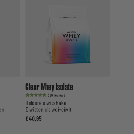
Clear Whey Isolate
326
Waardering
Heldere eiwitshake
uit 5
en
Eiwitten uit wei-eiwit
€
40,95