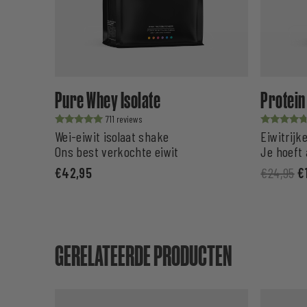
Pure Whey Isolate
Protein
711
Waardering
Waardering
Wei-eiwit isolaat shake
Eiwitrij
uit 5
uit 5
Ons best verkochte eiwit
Je hoeft 
€
42,95
€
24,95
€
GERELATEERDE PRODUCTEN