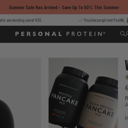
Summer Sale Has Arrived - Save Up To 50% This Summer
atis verzending vanaf €55
Thuisbezorgd met PostNL
W
o
g
P
o
J
k
I