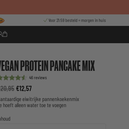
Voor 21:59 besteld = morgen in huis
VEGAN PROTEIN PANCAKE MIX
46
aardering
€
20,95
€
12,57
p 5
ebaseerd
lantaardige eiwitrijke pannenkoekenmix
p
e hoeft alleen water toe te voegen
lantbeoordelingen
nhoud