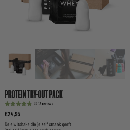
PROTEIN TRY-OUT PACK
3203
Waardering
€
24,95
op 5
gebaseerd
De eiwitshake die je zelf smaak geeft
op