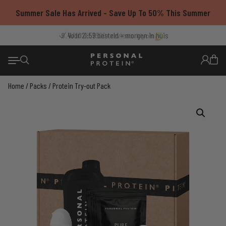
Ga
Summer Sale Has Arrived - Save Up To 50% This Summer
naar
de
9.4/10
Voor 21:59 besteld = morgen in huis
Thuisbezorgd met PostNL
Gratis verzending vanaf €55
uit 7500+ reviews
inhoud
Home
/
Packs
/ Protein Try-out Pack