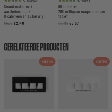
221
66
Smaakmaker met
90 tabletten
Waardering
Waardering
uit 5
uit 5
aardbeiensmaak
200 milligram magnesium per
0 calorieën en suikervrij
tablet
€
4,95
€
2,48
€
10,95
€
6,57
GERELATEERDE PRODUCTEN
KORTING
KORTING