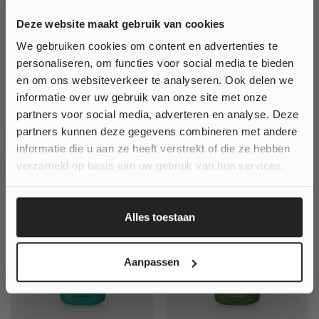
Jacqueline bonestroo
27 July 2026
Deze website maakt gebruik van cookies
We gebruiken cookies om content en advertenties te
MEER REVIEWS LADEN
personaliseren, om functies voor social media te bieden
Wil je
10% korting
en om ons websiteverkeer te analyseren. Ook delen we
informatie over uw gebruik van onze site met onze
op jouw bestelling?
partners voor social media, adverteren en analyse. Deze
partners kunnen deze gegevens combineren met andere
ANDEREN KOCHTEN OOK
informatie die u aan ze heeft verstrekt of die ze hebben
Ja, klinkt goed!
verzameld op basis van uw gebruik van hun services.
Nee, ik wil geen korting...
KORTING
KORTING
Alles toestaan
Aanpassen