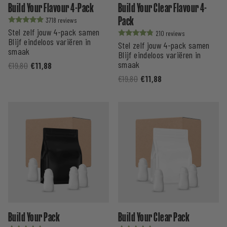
Build Your Flavour 4-Pack
Build Your Clear Flavour 4-
Pack
3718
Stel zelf jouw 4-pack samen
Waardering
210
uit 5
Blijf eindeloos variëren in
Stel zelf jouw 4-pack samen
Waardering
smaak
uit 5
Blijf eindeloos variëren in
smaak
€
19,80
€
11,88
€
19,80
€
11,88
Build Your Pack
Build Your Clear Pack