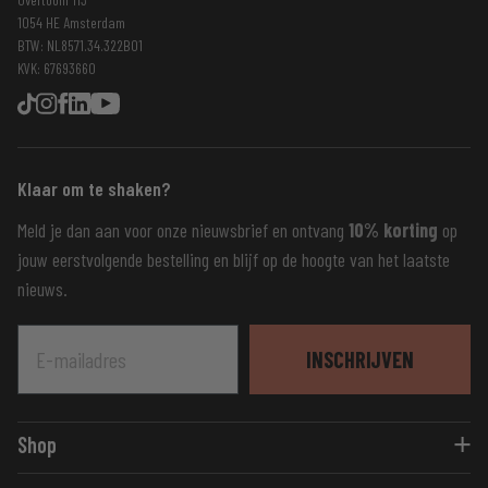
1054 HE Amsterdam
BTW: NL8571.34.322B01
KVK: 67693660
Klaar om te shaken?
Meld je dan aan voor onze nieuwsbrief en ontvang
10% korting
op
jouw eerstvolgende bestelling en blijf op de hoogte van het laatste
nieuws.
E-mailadres
INSCHRIJVEN
Shop
Eiwitshakes