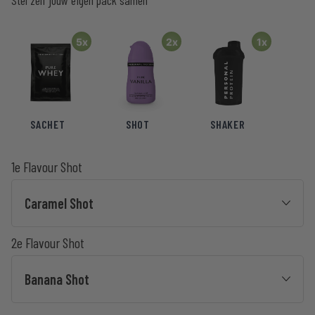
Stel zelf jouw eigen pack samen
klantbeoordelingen
5x
2x
1x
SACHET
SHOT
SHAKER
1e Flavour Shot
Caramel Shot
2e Flavour Shot
Banana Shot