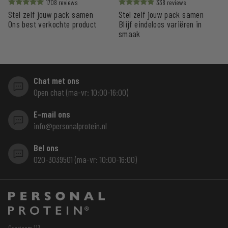
1708
338
Stel zelf jouw pack samen
Stel zelf jouw pack samen
Waardering
Waardering
uit 5
uit 5
Ons best verkochte product
Blijf eindeloos variëren in
smaak
Chat met ons
Open chat (ma-vr: 10:00-16:00)
E-mail ons
info@personalprotein.nl
Bel ons
020-3039501 (ma-vr: 10:00-16:00)
Overtoom 113