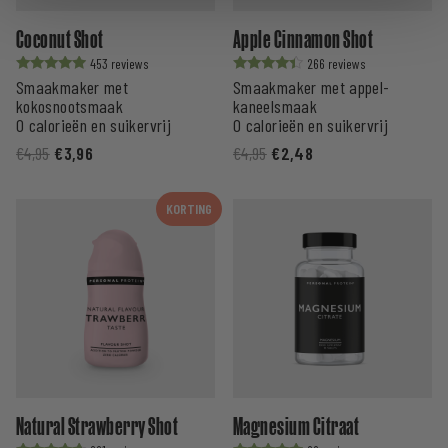
Coconut Shot
Apple Cinnamon Shot
453
266
Smaakmaker met
Smaakmaker met appel-
Waardering
Waardering
uit 5
uit 5
kokosnootsmaak
kaneelsmaak
0 calorieën en suikervrij
0 calorieën en suikervrij
€
4,95
€
3,96
€
4,95
€
2,48
KORTING
Natural Strawberry Shot
Magnesium Citraat