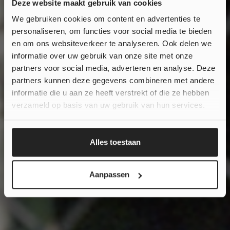
Deze website maakt gebruik van cookies
We gebruiken cookies om content en advertenties te
personaliseren, om functies voor social media te bieden
Wil je
10% korting
“I MAKE NEW FRIENDS
en om ons websiteverkeer te analyseren. Ook delen we
informatie over uw gebruik van onze site met onze
op jouw bestelling?
EVERY TRAINING. I
partners voor social media, adverteren en analyse. Deze
partners kunnen deze gegevens combineren met andere
LOVE THEM ALL.”
informatie die u aan ze heeft verstrekt of die ze hebben
Ja, klinkt goed!
verzameld op basis van uw gebruik van hun services.
- Bernardo (9), Rio de Janeiro.
Nee, ik wil geen korting...
Alles toestaan
Aanpassen