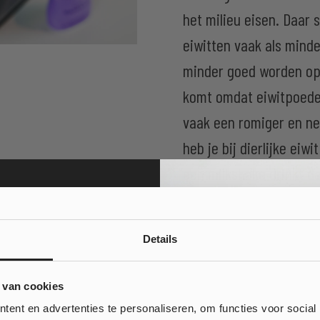
het milieu eisen. Daar 
eiwitten vaak als minde
minder goed worden op
komt omdat eiwitpoeders
vaak een romiger en ne
heb je bij dierlijke eiw
een milkshake drinkt da
Details
 gemaakt?
10% korting
 van cookies
witten uit de gewenste
 bestelling?
ent en advertenties te personaliseren, om functies voor social