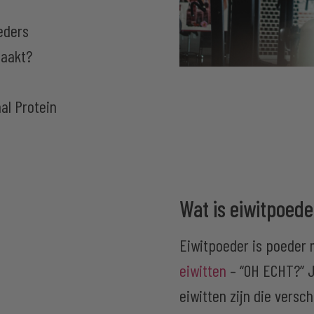
eders
maakt?
al Protein
Wat is eiwitpoede
Eiwitpoeder is poeder 
eiwitten
– “OH ECHT?” J
eiwitten zijn die versc