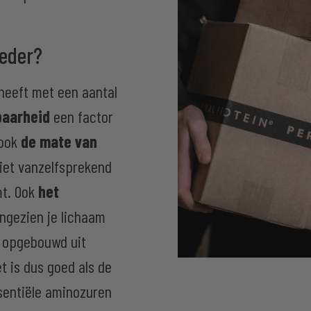
oeder?
 heeft met een aantal
baarheid
een factor
 ook
de mate van
niet vanzelfsprekend
mt. Ook
het
angezien je lichaam
n opgebouwd uit
t is dus goed als de
ssentiële aminozuren