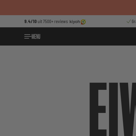
Ga
naar
de
9.4/10
uit 7500+ reviews
Gr
inhoud
MENU
EI