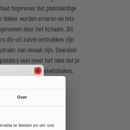
staat tegenover dat plantaardige
r lekker worden ervaren en iets
genomen door het lichaam. Dit
 die uit zuivel onttrokken zijn
utraler van smaak zijn. Daardoor
itpoeders veel meer het idee dat je
n bij plantaardige eiwitshakes.
Over
 media te bieden en om ons