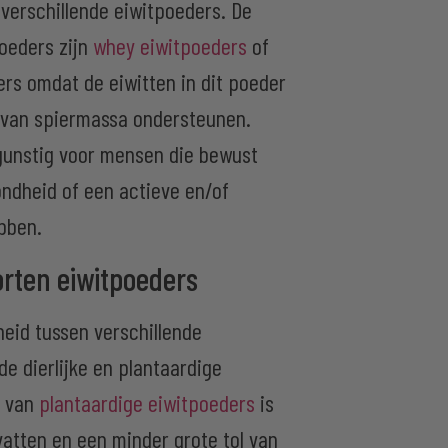
 verschillende eiwitpoeders. De
oeders zijn
whey eiwitpoeders
of
rs omdat de eiwitten in dit poeder
 van spiermassa ondersteunen.
 gunstig voor mensen die bewust
ondheid of een actieve en/of
ebben.
orten eiwitpoeders
heid tussen verschillende
de dierlijke en plantaardige
l van
plantaardige eiwitpoeders
is
vatten en een minder grote tol van