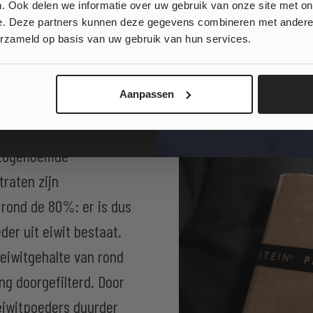
rdappel of een andere
. Ook delen we informatie over uw gebruik van onze site met on
e. Deze partners kunnen deze gegevens combineren met andere i
ttrekken en vervolgens
, klinkt goed!
erzameld op basis van uw gebruik van hun services.
edaan om het
 wil geen korting...
en’ van alles wat geen
Aanpassen
aten, vezels en water)
te van het poeder uit
e zogenoemde
traten zijn
 rond de 80%: er is dus
der uit eiwit bestaat.
 eiwitgehalte van rond
ng doorgefilterd. Door
 eiwitpoeders duurder