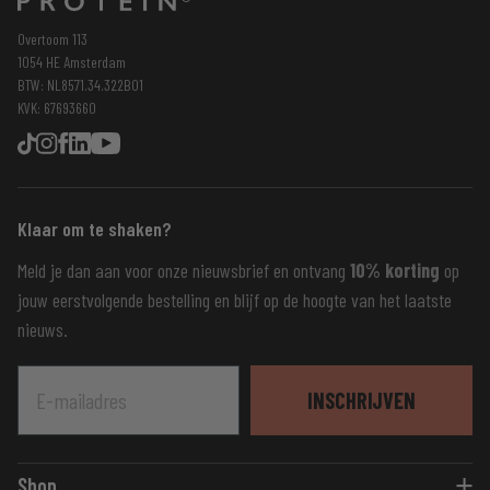
Overtoom 113
1054 HE Amsterdam
BTW: NL8571.34.322B01
KVK: 67693660
Klaar om te shaken?
Meld je dan aan voor onze nieuwsbrief en ontvang
10% korting
op
jouw eerstvolgende bestelling en blijf op de hoogte van het laatste
nieuws.
E-mailadres
INSCHRIJVEN
Shop