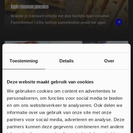
Apple cinnamon pancakes
Verander je standaard ontbijtje met deze heerlijke Appel cinnamon
Pannenkoeken! Lichte, luchtige pannenkoeken gevuld met appel.
Toestemming
Details
Over
Deze website maakt gebruik van cookies
We gebruiken cookies om content en advertenties te
personaliseren, om functies voor social media te bieden
Wil je
10% korting
en om ons websiteverkeer te analyseren. Ook delen we
informatie over uw gebruik van onze site met onze
op jouw bestelling?
partners voor social media, adverteren en analyse. Deze
partners kunnen deze gegevens combineren met andere